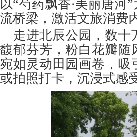
以“芍药飘香·美丽唐河
流桥梁，激活文旅消费
走进北辰公园，数十
馥郁芬芳，粉白花瓣随
宛如灵动田园画卷，吸
或
拍照打卡，沉浸式感