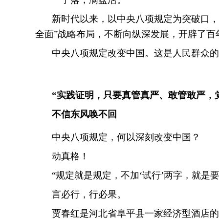
新时代以来，以中央八项规定为突破口，
全面”战略布局，不断向纵深发展，开辟了百
中央八项规定改变中国。这是人民群众的
“实践证明，只要真管真严、敢管敢严，
不信东风唤不回
中央八项规定，何以深刻改变中国？
动真格！
“规定就是规定，不加‘试行’两字，就
言必行，行必果。
贾春红是河北省阜平县一家经济型酒店的