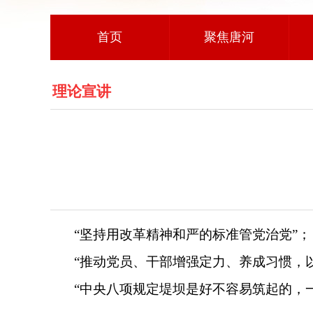
首页
聚焦唐河
理论宣讲
“坚持用改革精神和严的标准管党治党”；
“推动党员、干部增强定力、养成习惯，
“中央八项规定堤坝是好不容易筑起的，