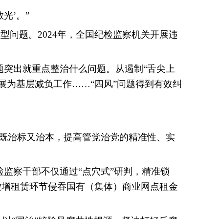
光’。”
典型问题。2024年，全国纪检监察机关开展违
题突出就重点整治什么问题。从遏制“舌尖上
展为基层减负工作……“四风”问题得到有效纠
，既治标又治本，提高管党治党的精准性、实
监察干部不仅通过“点穴式”研判，精准锁
以虚增租赁环节侵吞国有（集体）商业网点租金