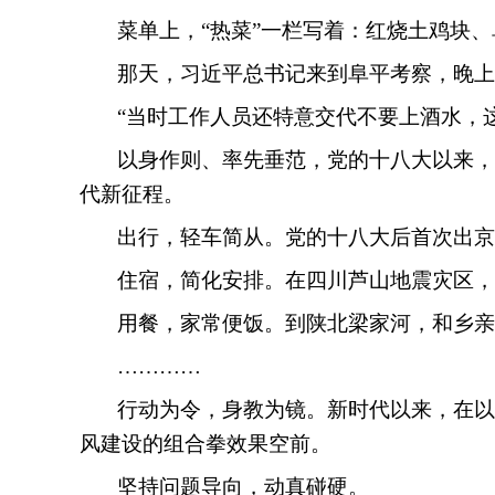
菜单上，“热菜”一栏写着：红烧土鸡块、
那天，习近平总书记来到阜平考察，晚上
“当时工作人员还特意交代不要上酒水，
以身作则、率先垂范，党的十八大以来，
代新征程。
出行，轻车简从。党的十八大后首次出京
住宿，简化安排。在四川芦山地震灾区，
用餐，家常便饭。到陕北梁家河，和乡亲
…………
行动为令，身教为镜。新时代以来，在以
风建设的组合拳效果空前。
坚持问题导向，动真碰硬。