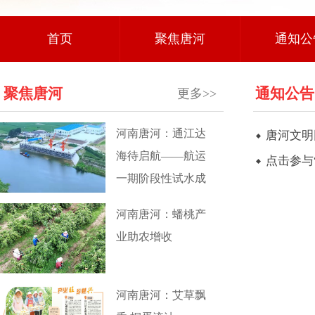
首页
聚焦唐河
通知公
聚焦唐河
通知公告
更多>>
河南唐河：通江达
唐河文明
海待启航——航运
点击参与
一期阶段性试水成
功
河南唐河：蟠桃产
业助农增收
河南唐河：艾草飘